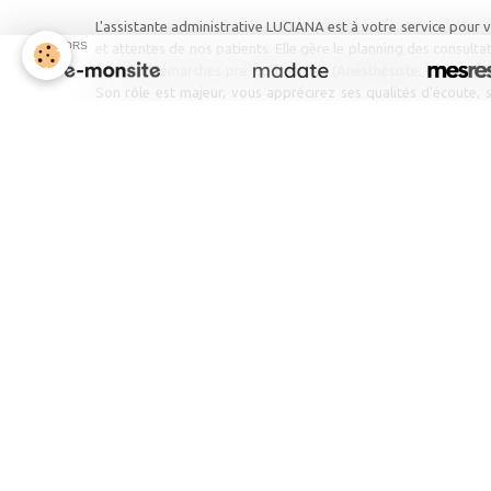
L'assistante administrative LUCIANA est à votre service pour v
SPONSORS
et attentes de nos patients. Elle gère le
planning des consultat
pour les démarches pré-opératoires (Anesthésiste, bilan sangu
Son rôle est majeur, vou
s apprécirez ses qualités d'écoute, s
étroite collaboration avec le chirurgien.
Luciana
Assistante Administrative
,
Luciana est dans l'équipe depuis 2002.
Son expérience est
im
interogations. Vous
apprécierez son humanité, sa discrétion e
LES ASSISTANTES MEDICA
Les Assistantes Médicales
, sont Infirmières
Diplômée
s à 