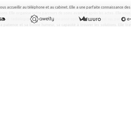
ous accueillir au
téléphone et au cabinet. Elle a une parfaite connaissance
des
ions. Elle organise votre
p
arcours de soins avant et après les actes. Elle vou
in et radiologique) et pour le suivi post-opératoire (Rdv post-op, pansement 
a patience et sa bonne humeur, sa capacité à trouver les solutions. Elle trav
portante et
elle sai
t anticiper beaucoup de vos
t son professionnalisme.
LES
votre service pour tous les soins. Elles ont une compétence professionnelle 