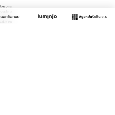
 besoins
s guidera
etc...).
aille en
qui leur