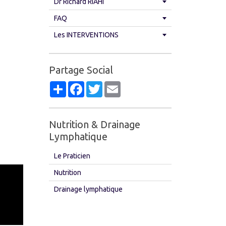
Dr Richard RIAHI
FAQ
Les INTERVENTIONS
Partage Social
Partager
Facebook
Twitter
Email
Nutrition & Drainage
Luciana
Lymphatique
Assistante Administrative
Le Praticien
Nutrition
Drainage lymphatique